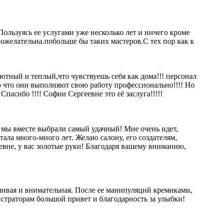
льзуясь ее услугами уже несколько лет и ничего кроме
ожелательна.побольше бы таких мастеров.С тех пор как к
уютный и теплый,что чувствуешь себя как дома!!! персонал
го что они выполняют свою работу профессионально!!!! Но
пасибо !!!! Софии Сергеевне это её заслуга!!!!!
и мы вместе выбрали самый удачный! Мне очень идет,
тала много-много лет. Желаю салону, его создателям,
вне, у вас золотые руки! Благодаря вашему вниманию,
тливая и внимательная. После ее манипуляций кремиками,
страторам большой привет и благодарность за улыбки!