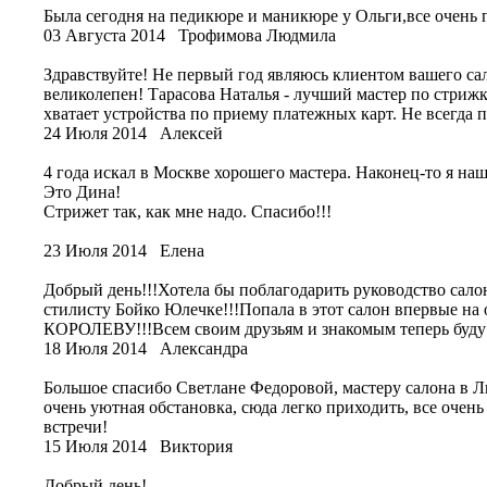
Была сегодня на педикюре и маникюре у Ольги,все очень п
03 Августа 2014
Трофимова Людмила
Здравствуйте! Не первый год являюсь клиентом вашего са
великолепен! Тарасова Наталья - лучший мастер по стрижке
хватает устройства по приему платежных карт. Не всегда 
24 Июля 2014
Алексей
4 года искал в Москве хорошего мастера. Наконец-то я наш
Это Дина!
Стрижет так, как мне надо. Спасибо!!!
23 Июля 2014
Елена
Добрый день!!!Хотела бы поблагодарить руководство сало
стилисту Бойко Юлечке!!!Попала в этот салон впервые на
КОРОЛЕВУ!!!Всем своим друзьям и знакомым теперь буду 
18 Июля 2014
Александра
Большое спасибо Светлане Федоровой, мастеру салона в Л
очень уютная обстановка, сюда легко приходить, все очен
встречи!
15 Июля 2014
Виктория
Добрый день!