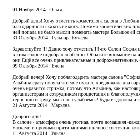
01 Ноября 2014
Ольга
Добрый день! Хочу отметить косметолога салона в Люблин
благодарности сказать не могу. Помимо косметических пр
ней попала не было мысли поменять мастера.Большое ей с
31 Октября 2014
Гульнара Бутаева
Здравствуйте !!! Давно хочу отметить!!!!что Салон София 
в этом салоне подобран особенно. Обратите внимание на и
они Ещё все очень привлекательные и доброжелательные. Ст
09 Октября 2014
Елена
Добрый вечер! Хочу поблагодарить мастера салона "София
Альбина сразу поняла что мне нужно, предложила два вар
очень нравится стрижка, потому что Альбина, как настоящи
организаторам и сотрудникам процветания и благополучия
терпению и труду, мы снова улыбаемся! Будьте здоровы и 
21 Августа 2014
Марьяна
Доброго дня!
В салоне - атмосфера очень уютная, почти домашняя -кажд
масками и прочими притираниями внешнее состояние кожи 
11 Августа 2014
Ульяна