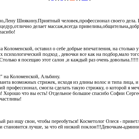
о,Лену Шнякину.Приятный человек,профессионал своего дела. По
оцедур,отлично делает массаж,всегда привелива,общительна,добр
пасибо!
на Коломенской, оставил о себе добрые впечатления, на столько 
х психологический подход , девочки все как на подбор,мало то
олько я посещаю этот салон ,и каждый раз очень довольна.!!!!! С
" на Коломенской, Альбину.
ианта возможных стрижек, исходя из длины волос и типа лица, 
й профессионал, смогла сделать такую стрижку, о которой я меч
! Хорошо что вы есть! Отдельное большое спасибо Софии Сергее
счастливы!
ый раз ищу свои, чтобы переобуться! Косметолог Олеся - приве
становится лучше, за что ей низкий поклон!!!Девочкам-админи