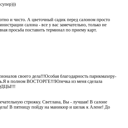
супер)))
ютно и чисто. А цветочный садик перед салоном просто
нистрации салона - все у вас замечательно, только не
мная просьба поставить терминал по приему карт.
ионалов своего дела!!!Особая благодарность парикмахеру-
зать.Я в полном ВОСТОРГЕ!!!Юлечка из меня сделала
ЛОДЦЫ!!!
ечательную стрижку. Светлана, Вы - лучшая! В салоне
 дела! В пятницу пойду на маникюр и шелак к Алене! До