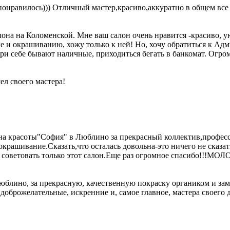
онравилось))) Отличный мастер,красиво,аккуратно в общем все 
лона на Коломенской. Мне ваш салон очень нравится -красиво, у
 и окрашиванию, хожу только к ней! Но, хочу обратиться к Адми
при себе бывают наличные, приходиться бегать в банкомат. Огро
ел своего мастера!
на красоты"София" в Люблино за прекрасный коллектив,професс
 окрашивание.Сказать,что осталась довольна-это ничего не ска
советовать только этот салон.Еще раз огромное спасибо!!!МО
юблино, за прекрасную, качественную покраску органиком и зам
ь доброжелательные, искренние и, самое главное, мастера своего