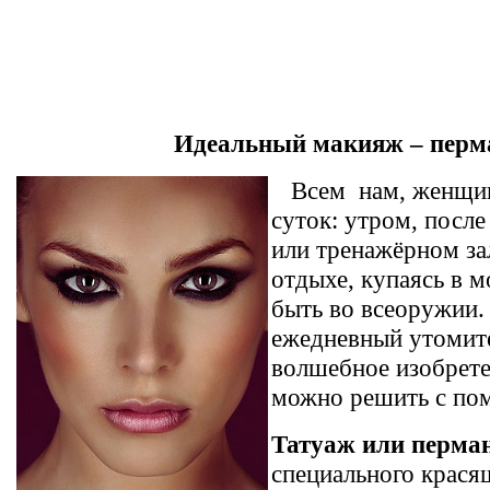
Идеальный макияж – перм
Всем
нам, женщин
суток: утром, после
или тренажёрном за
отдыхе, купаясь в м
быть
во всеоружии
.
ежедневный утомите
волшебное изобрет
можно решить с по
Татуаж или перма
специального крася