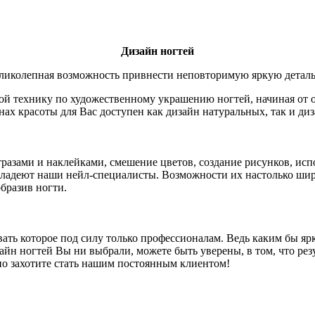
Дизайн ногтей
еликолепная возможность привнести неповторимую яркую детал
бой технику по художественному украшению ногтей, начиная от 
нах красоты для Вас доступен как дизайн натуральных, так и д
разами и наклейками, смешение цветов, создание рисунков, исп
ладеют наши нейл-специалисты. Возможности их настолько широ
бразив ногти.
ать которое под силу только профессионалам. Ведь каким бы яр
йн ногтей Вы ни выбрали, можете быть уверены, в том, что резу
но захотите стать нашим постоянным клиентом!