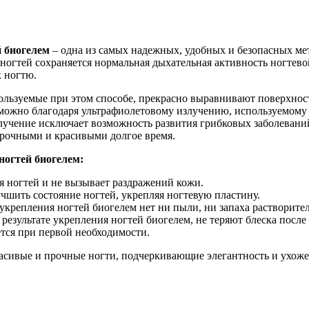
 биогелем
– одна из самых надежных, удобных и безопасных ме
 ногтей сохраняется нормальная дыхательная активность ногтево
 ногтю.
пользуемые при этом способе, прекрасно выравнивают поверхнос
зможно благодаря ультрафиолетовому излучению, используемому в
лучение исключает возможность развития грибковых заболеваний,
прочными и красивыми долгое время.
огтей биогелем:
я ногтей и не вызывает раздражений кожи.
чшить состояние ногтей, укрепляя ногтевую пластину.
укрепления ногтей биогелем нет ни пыли, ни запаха растворител
результате укрепления ногтей биогелем, не теряют блеска после
ется при первой необходимости.
расивые и прочные ногти, подчеркивающие элегантность и ухож