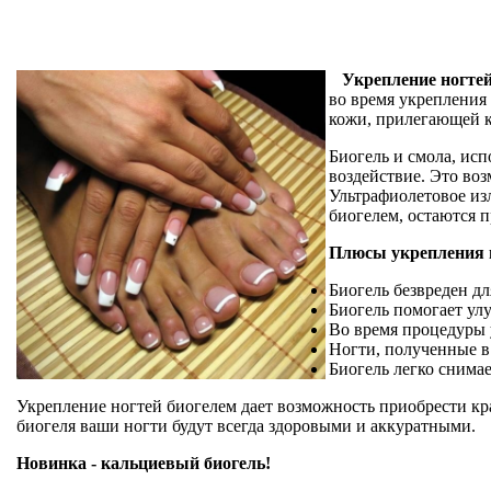
Укрепление ногтей
во время укрепления
кожи, прилегающей к
Биогель и смола, ис
воздействие. Это во
Ультрафиолетовое из
биогелем, остаются 
Плюсы укрепления н
Биогель безвреден дл
Биогель помогает улу
Во время процедуры 
Ногти, полученные в 
Биогель легко снима
Укрепление ногтей биогелем дает возможность приобрести к
биогеля ваши ногти будут всегда здоровыми и аккуратными.
Новинка - кальциевый биогель!