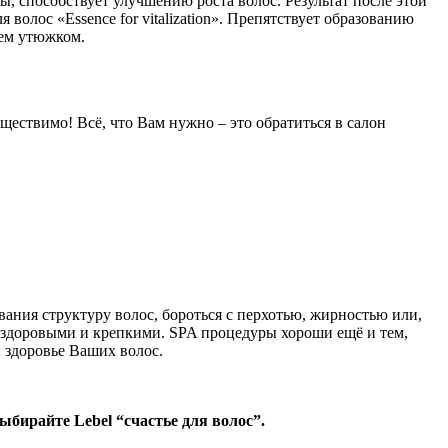
ы, способствует улучшению роста волос. Результат после этой
олос «Essence for vitalization». Препятствует образованию
ием утюжком.
ществимо! Всё, что Вам нужно – это обратиться в салон
ния структуру волос, бороться с перхотью, жирностью или,
т здоровыми и крепкими. SPA процедуры хороши ещё и тем,
 здоровье Ваших волос.
выбирайте
Lebel “счастье для волос”.