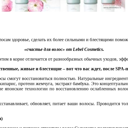
лосам здоровье, сделать их более сильными и блестящими помож
«счастье для волос» от Lebel Cosmetics.
этим в корне отличается от разнообразных обычных уходов, эфф
твенные, живые и блестящие – вот что вас ждет, после SPA-
сы смогут восстановиться полностью. Натуральные ингредиенты
 кипарис, протеин жемчуга, экстракт бамбука. Это концептуаль
ые японские технологии по восстановлению ослабленных волос
осстанавливает, обновляет, питает ваши волосы. Проводится т
а)