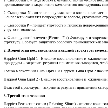
1. Сыворотка С - Подготовка к лечению, молекулярное восст
проникновение и закрепление компонентов последующих сывор
2. Сыворотка N - интенсивно увлажняет и восстанавливает п
Обновляет и оживляет повреждённые волосы, утратившие стру
3. Сыворотка P – придает упругость и гибкость поврежденным
упругость волосам.
4. Фиксирующий элемент (Element Fix) Фиксирует и закрепляе
структуру. Образует защитную оболочку, применяется как зав
2. Второй этап восстановление внешней структуры волоса:
Happiest Gum Lipid 1 - Внешнее восстановление и оживление 
процедуры – закрепить результат применения сывороток, чтоб
Только в сочетании Gum Lipid 1 и Happiest Gum Lipid 2 начи
Happiest Gum Lipid 2 - Внешнее восстановление и оживление 
Цель этой процедуры – закрепить результат применения сывор
3. Третий этап лечения:
Happiest Релаксинг слайм ( Relaxing Slime ) - лечение кожи г