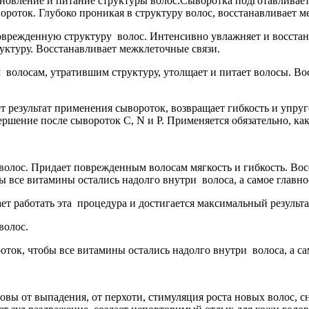
ановление и питание структуры волос.Сыворотка подготавливает
оток. Глубоко проникая в структуру волос, восстанавливает ме
оврежденную структуру волос. Интенсивно увлажняет и восстан
ктуру. Восстанавливает межклеточные связи.
 волосам, утратившим структуру, утолщает и питает волосы. Вос
т результат применения сывороток, возвращает гибкость и упруг
ершение после сывороток С, N и P. Применяется обязательно, ка
волос. Придает поврежденным волосам мягкость и гибкость. Вос
ы все витамины остались надолго внутри волоса, а самое главно
нает работать эта процедура и достигается максимальный резуль
волос.
оток, чтобы все витамины остались надолго внутри волоса, а са
оловы от выпадения, от перхоти, стимуляция роста новых волос, 