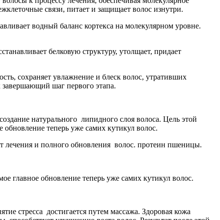
 волосы к процессу лечения, обеспечивая молекулярное
жклеточные связи, питает и защищает волос изнутри.
авливает водный баланс кортекса на молекулярном уровне.
станавливает белковую структуру, утолщает, придает
ость, сохраняет увлажнение и блеск волос, утративших
к завершающий шаг первого этапа.
создание натурального липидного слоя волоса. Цель этой
е обновление теперь уже самих кутикул волос.
тат лечения и полного обновления волос. протеин пшеницы.
мое главное обновление теперь уже самих кутикул волос.
снятие стресса достигается путем массажа. Здоровая кожа