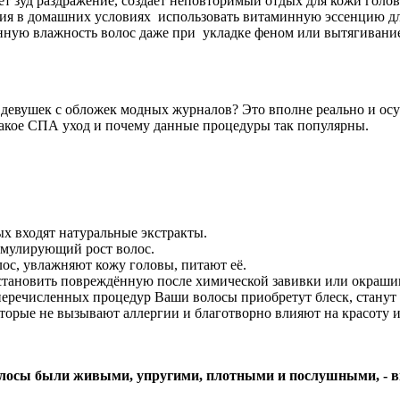
ет зуд раздражение, создает неповторимый отдых для кожи голов
ия в домашних условиях использовать витаминную эссенцию для в
венную влажность волос даже при укладке феном или вытягиван
у девушек с обложек модных журналов? Это вполне реально и осу
 такое СПА уход и почему данные процедуры так популярны.
ых входят натуральные экстракты.
мулирующий рост волос.
ос, увлажняют кожу головы, питают её.
ановить повреждённую после химической завивки или окрашива
 перечисленных процедур Ваши волосы приобретут блеск, стану
торые не вызывают аллергии и благотворно влияют на красоту и
волосы были живыми, упругими, плотными и послушными, - 