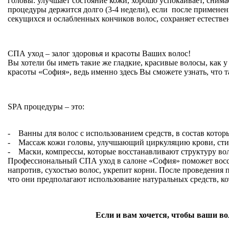
головы: улучшает состояние кожи, хорошо успокаивает, снима
процедуры держится долго (3-4 недели), если после применен
секущихся и ослабленных кончиков волос, сохраняет естест
СПА уход – залог здоровья и красоты Ваших волос!
Вы хотели бы иметь такие же гладкие, красивые волосы, как 
красоты «София», ведь именно здесь Вы сможете узнать, что
SPA процедуры – это:
- Ванны для волос с использованием средств, в состав котор
- Массаж кожи головы, улучшающий циркуляцию крови, сти
- Маски, компрессы, которые восстанавливают структуру вол
Профессиональный СПА уход в салоне «София» поможет восст
напротив, сухостью волос, укрепит корни. После проведения
что они предполагают использование натуральных средств, ко
Если и вам хочется, чтобы ваши 