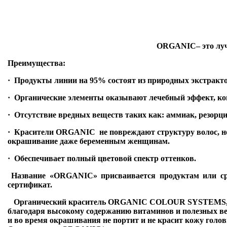
ORGANIC– это луч
Преимущества:
·
Продукты линии на 95% состоят из природных экстракто
·
Органические элементы оказывают лечебный эффект, кон
·
Отсутствие вредных веществ таких как: аммиак, резорцин
·
Красители ORGANIC не повреждают структуру волос, не
окрашивание даже беременным женщинам.
·
Обеспечивает полный цветовой спектр оттенков.
Название «ORGANIC» присваивается продуктам или ср
сертификат.
Органический краситель ORGANIC COLOUR SYSTEMS, абсо
благодаря высокому содержанию витаминов и полезных вещ
и во время окрашивания не портит и не красит кожу гол