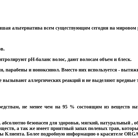
шая альтернатива всем существующим сегодня на мировом 
в.
тролируют pH-баланс волос, дают волосам объем и блеск.
, парабены и нонокcинол. Вместо них используется - вытяжк
 вызывают аллергических реакций и не выделяют вредные т
едствам, не менее чем на 95 % состоящим из веществ н
лютно безопасен для здоровья, мягкий, натуральный , об
еств, а так же имеет приятный запах полевых трав, которы
овы Клиента. Более подробную информацию о красителе ORGA